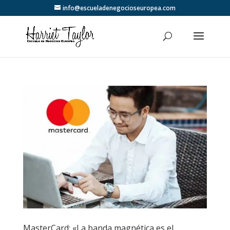
info@escueladenegocioseuropea.com
MasterCard: «La banda magnética es el